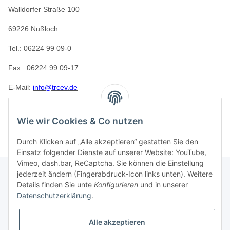
Walldorfer Straße 100
69226 Nußloch
Tel.: 06224 99 09-0
Fax.: 06224 99 09-17
E-Mail:
info@trcev.de
Der Verein ist gemeinnützig gemäß Abgabenordnung und als
solcher Spendenempfangsberechtigt.
Wie wir Cookies & Co nutzen
Durch Klicken auf „Alle akzeptieren“ gestatten Sie den
Einsatz folgender Dienste auf unserer Website: YouTube,
Vimeo, dash.bar, ReCaptcha. Sie können die Einstellung
jederzeit ändern (Fingerabdruck-Icon links unten). Weitere
Details finden Sie unte
Konfigurieren
und in unserer
Informationen
Datenschutzerklärung
.
Gesetzliche Informationen
Alle akzeptieren