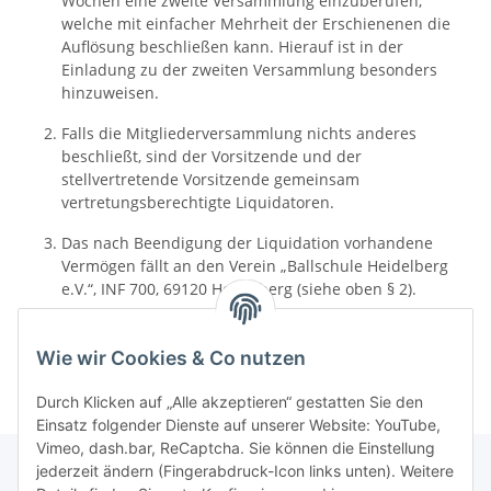
Wochen eine zweite Versammlung einzuberufen,
welche mit einfacher Mehrheit der Erschienenen die
Auflösung beschließen kann. Hierauf ist in der
Einladung zu der zweiten Versammlung besonders
hinzuweisen.
Falls die Mitgliederversammlung nichts anderes
beschließt, sind der Vorsitzende und der
stellvertretende Vorsitzende gemeinsam
vertretungsberechtigte Liquidatoren.
Das nach Beendigung der Liquidation vorhandene
Vermögen fällt an den Verein „Ballschule Heidelberg
e.V.“, INF 700, 69120 Heidelberg (siehe oben § 2).
Dies gilt entsprechend, wenn der Verein aus einem anderen
Grund aufgelöst wird oder seine Rechtsfähigkeit verliert.
Wie wir Cookies & Co nutzen
Durch Klicken auf „Alle akzeptieren“ gestatten Sie den
Einsatz folgender Dienste auf unserer Website: YouTube,
Vimeo, dash.bar, ReCaptcha. Sie können die Einstellung
jederzeit ändern (Fingerabdruck-Icon links unten). Weitere